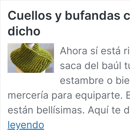
Cuellos y bufandas co
dicho
Ahora sí está r
saca del baúl t
estambre o bien
mercería para equiparte. 
están bellísimas. Aquí te 
Cuellos
leyendo
y