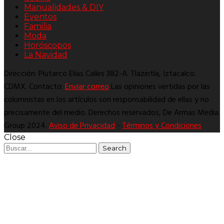
Manualidades & DIY
Eventos
Familia
Moda
Horóscopos
La Navidad
Dirección: Plutarco Elías Calles 382-A. Tlazintla, Iztacalco.
CDMX. Contacto:
Enviar correo
Las opiniones vertidas por las
columnistas en los artículos son responsabilidad de ellas y no
precisamente del medio. Derechos reservados, De Armas Media
Group 2024.
Aviso de Privacidad
-
Términos y Condiciones
Close