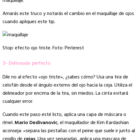
maquillaje.
Amarás este truco y notarás el cambio en el maquillaje de ojos
cuando apliques este tip.
Stop: efecto ojo triste. Foto: Pinterest
3- Delineado perfecto
Dile no al efecto «ojo triste», ¿sabes cómo? Usa una tira de
celofán desde el ángulo externo del ojo hacia la ceja. Utiliza el
delineador por encima de la tira, sin miedos. La cinta evitará
cualquier error.
Cuando este paso esté listo, aplica una capa de máscara o
rímel.
Mario Dedivanovic
, el maquillador de Kim Kardashian
aconseja: «separa las pestañas con el peine que suele ir junto al
cepillo de
cejas
. Una vez separadas, aplica una mascara de