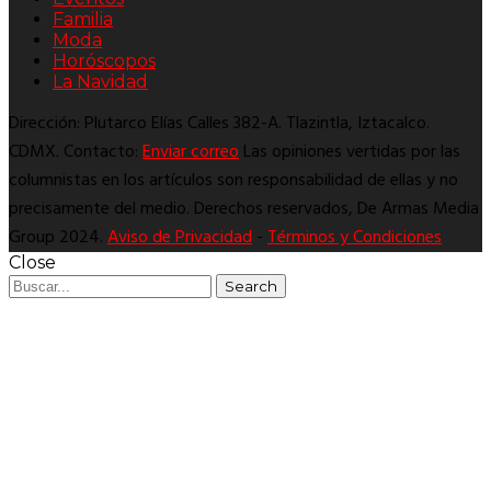
Familia
Moda
Horóscopos
La Navidad
Dirección: Plutarco Elías Calles 382-A. Tlazintla, Iztacalco.
CDMX. Contacto:
Enviar correo
Las opiniones vertidas por las
columnistas en los artículos son responsabilidad de ellas y no
precisamente del medio. Derechos reservados, De Armas Media
Group 2024.
Aviso de Privacidad
-
Términos y Condiciones
Close