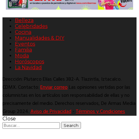
Belleza
Celebridades
Cocina
Manualidades & DIY
Eventos
Familia
Moda
Horóscopos
La Navidad
Dirección: Plutarco Elías Calles 382-A. Tlazintla, Iztacalco.
CDMX. Contacto:
Enviar correo
Las opiniones vertidas por las
columnistas en los artículos son responsabilidad de ellas y no
precisamente del medio. Derechos reservados, De Armas Media
Group 2024.
Aviso de Privacidad
-
Términos y Condiciones
Close