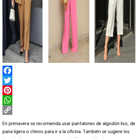
Facebook
Twitter
Pinterest
WhatsApp
Copy
En primavera se recomienda usar pantalones de algodón liso, de
Link
pana ligera o chinos para ir a la oficina. También se sugiere los