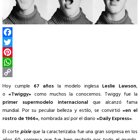
Facebook
Twitter
Pinterest
WhatsApp
Copy
Hoy cumple
67 años
la modelo inglesa
Leslie Lawson
,
Link
o
«Twiggy»
como muchos la conocemos. Twiggy fue la
primer supermodelo internacional
que alcanzó fama
mundial. Por su peculiar belleza y estilo, se convirtió
«en el
rostro de 1966»
, nombrada así por el diario
«Daily Express»
.
El corte
pixie
que la caracterizaba fue una gran sorpresa en los