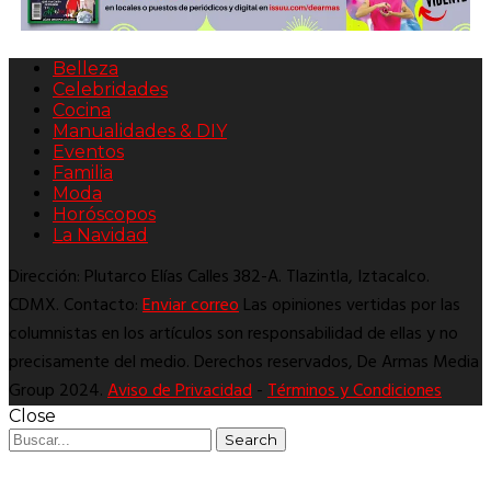
Belleza
Celebridades
Cocina
Manualidades & DIY
Eventos
Familia
Moda
Horóscopos
La Navidad
Dirección: Plutarco Elías Calles 382-A. Tlazintla, Iztacalco.
CDMX. Contacto:
Enviar correo
Las opiniones vertidas por las
columnistas en los artículos son responsabilidad de ellas y no
precisamente del medio. Derechos reservados, De Armas Media
Group 2024.
Aviso de Privacidad
-
Términos y Condiciones
Close