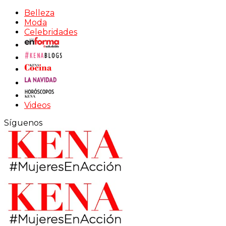
Belleza
Moda
Celebridades
Videos
Síguenos