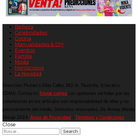
Belleza
Celebridades
Cocina
Manualidades & DIY
Eventos
Familia
Moda
Horóscopos
La Navidad
Dirección: Plutarco Elías Calles 382-A. Tlazintla, Iztacalco.
CDMX. Contacto:
Enviar correo
Las opiniones vertidas por las
columnistas en los artículos son responsabilidad de ellas y no
precisamente del medio. Derechos reservados, De Armas Media
Group 2024.
Aviso de Privacidad
-
Términos y Condiciones
Close