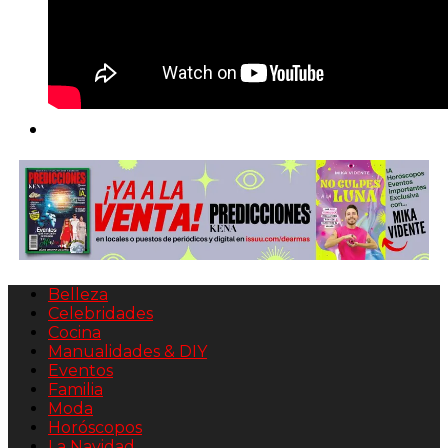
Belleza
Celebridades
Cocina
Manualidades & DIY
Eventos
Familia
Moda
Horóscopos
La Navidad