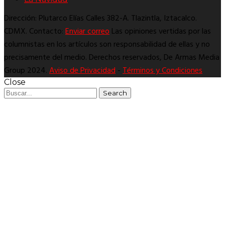
Dirección: Plutarco Elías Calles 382-A. Tlazintla, Iztacalco.
CDMX. Contacto:
Enviar correo
Las opiniones vertidas por las
columnistas en los artículos son responsabilidad de ellas y no
precisamente del medio. Derechos reservados, De Armas Media
Group 2024.
Aviso de Privacidad
-
Términos y Condiciones
Close