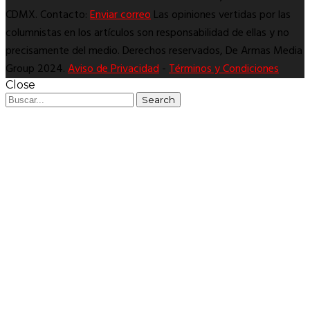
CDMX. Contacto:
Enviar correo
Las opiniones vertidas por las
columnistas en los artículos son responsabilidad de ellas y no
precisamente del medio. Derechos reservados, De Armas Media
Group 2024.
Aviso de Privacidad
-
Términos y Condiciones
Close