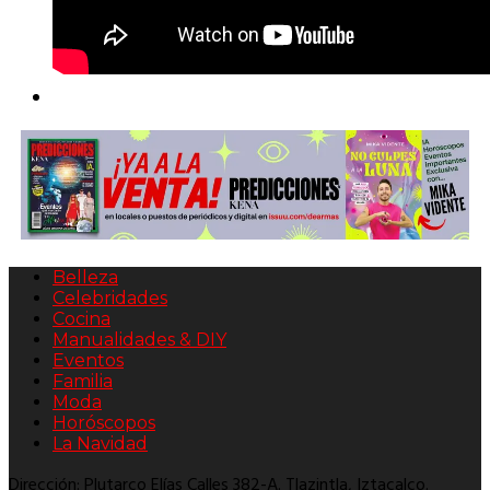
Belleza
Celebridades
Cocina
Manualidades & DIY
Eventos
Familia
Moda
Horóscopos
La Navidad
Dirección: Plutarco Elías Calles 382-A. Tlazintla, Iztacalco.