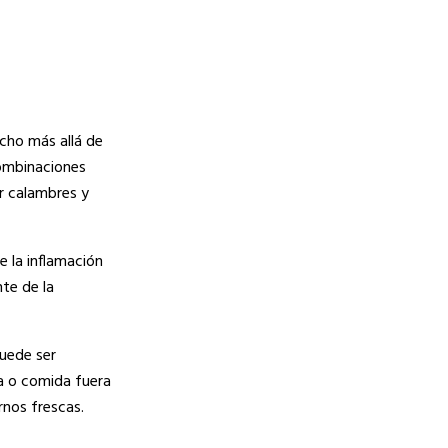
cho más allá de
combinaciones
ar calambres y
e la inflamación
nte de la
puede ser
ra o comida fuera
rnos frescas.