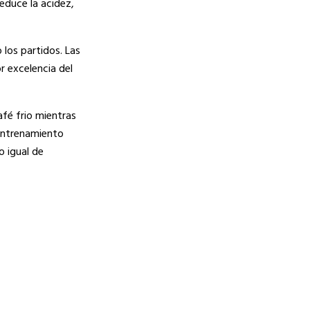
reduce la acidez,
 los partidos. Las
r excelencia del
afé frio mientras
 entrenamiento
o igual de