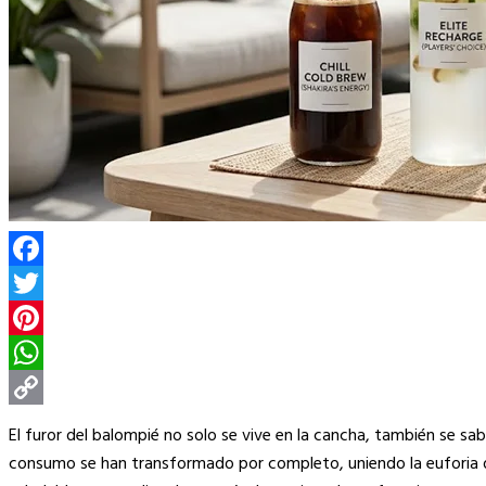
Facebook
Twitter
Pinterest
WhatsApp
Copy
El furor del balompié no solo se vive en la cancha, también se sabo
Link
consumo se han transformado por completo, uniendo la euforia de