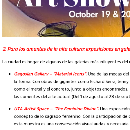
2. Para los amantes de la alta cultura: exposiciones en ga
La ciudad es hogar de algunas de las galerías más influyentes d
Gagosian Gallery – “Material Icons”.
Una de las mecas del 
la forma. Con obras de gigantes como Richard Serra, Jenny H
como el metal y el concreto, junto a objetos encontrados, 
las corrientes del arte actual. (Del 1 de agosto al 28 de sep
UTA Artist Space – “The Feminine Divine”.
Una exposición
concepto de lo sagrado femenino. Con la participación de c
esta muestra es una conversación visual audaz y necesaria so