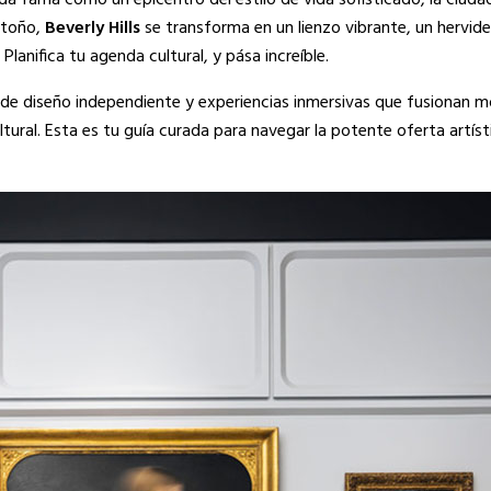
da fama como un epicentro del estilo de vida sofisticado, la ciuda
 otoño,
Beverly Hills
se transforma en un lienzo vibrante, un hervid
anifica tu agenda cultural, y pása increíble.
de diseño independiente y experiencias inmersivas que fusionan m
ultural. Esta es tu guía curada para navegar la potente oferta artíst