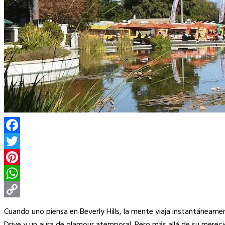
Facebook
Twitter
Pinterest
WhatsApp
Copy
Cuando uno piensa en Beverly Hills, la mente viaja instantáneam
Link