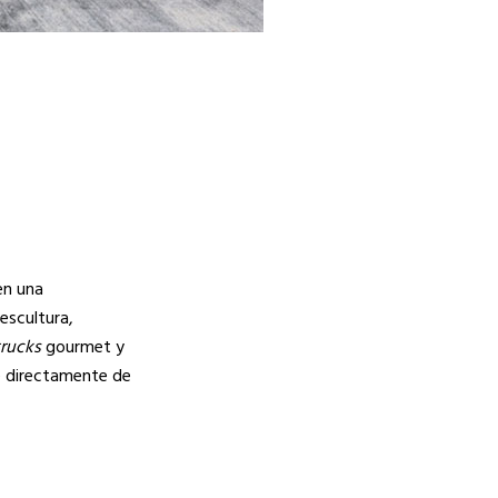
en una
 escultura,
trucks
gourmet y
te directamente de