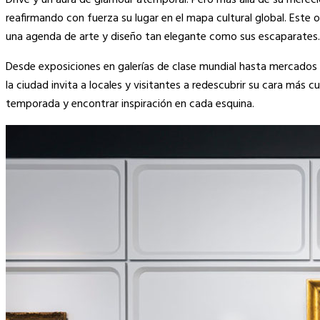
Drive y un aura de glamour atemporal. Pero más allá de su mereci
reafirmando con fuerza su lugar en el mapa cultural global. Este
una agenda de arte y diseño tan elegante como sus escaparates. Pl
Desde exposiciones en galerías de clase mundial hasta mercados 
la ciudad invita a locales y visitantes a redescubrir su cara más c
temporada y encontrar inspiración en cada esquina.