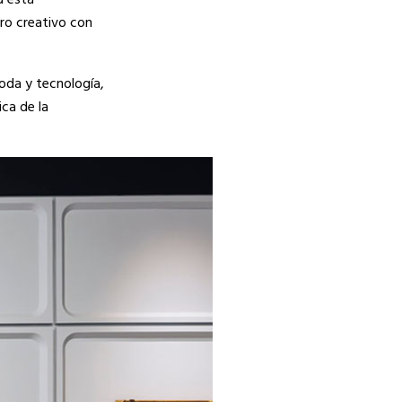
d está
ero creativo con
oda y tecnología,
ica de la