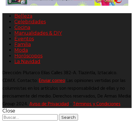
Belleza
Celebridades
Cocina
Manualidades & DIY
Eventos
Familia
Moda
Horóscopos
La Navidad
Dirección: Plutarco Elías Calles 382-A. Tlazintla, Iztacalco.
CDMX. Contacto:
Enviar correo
Las opiniones vertidas por las
columnistas en los artículos son responsabilidad de ellas y no
precisamente del medio. Derechos reservados, De Armas Media
Group 2024.
Aviso de Privacidad
-
Términos y Condiciones
Close