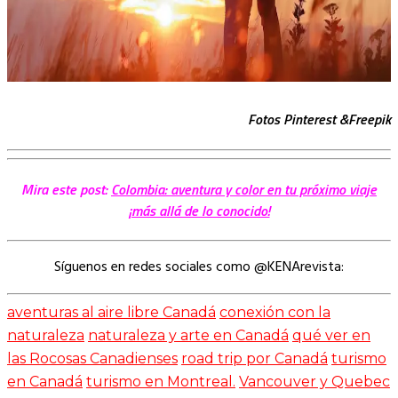
Fotos Pinterest &Freepik
Mira este post:
Colombia: aventura y color en tu próximo viaje
¡más allá de lo conocido!
Síguenos en redes sociales como @KENArevista:
aventuras al aire libre Canadá
conexión con la
naturaleza
naturaleza y arte en Canadá
qué ver en
las Rocosas Canadienses
road trip por Canadá
turismo
en Canadá
turismo en Montreal.
Vancouver y Quebec