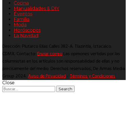
Cocina
Manualidades & DIY
Eventos
Familia
Moda
Horóscopos
La Navidad
Dirección: Plutarco Elías Calles 382-A. Tlazintla, Iztacalco.
CDMX. Contacto:
Enviar correo
Las opiniones vertidas por las
columnistas en los artículos son responsabilidad de ellas y no
precisamente del medio. Derechos reservados, De Armas Media
Group 2024.
Aviso de Privacidad
-
Términos y Condiciones
Close