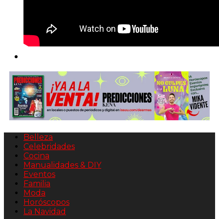
Belleza
Celebridades
Cocina
Manualidades & DIY
Eventos
Familia
Moda
Horóscopos
La Navidad