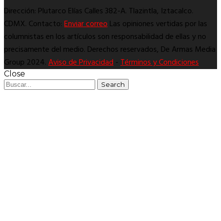
Dirección: Plutarco Elías Calles 382-A. Tlazintla, Iztacalco.
CDMX. Contacto:
Enviar correo
Las opiniones vertidas por las
columnistas en los artículos son responsabilidad de ellas y no
precisamente del medio. Derechos reservados, De Armas Media
Group 2024.
Aviso de Privacidad
-
Términos y Condiciones
Close