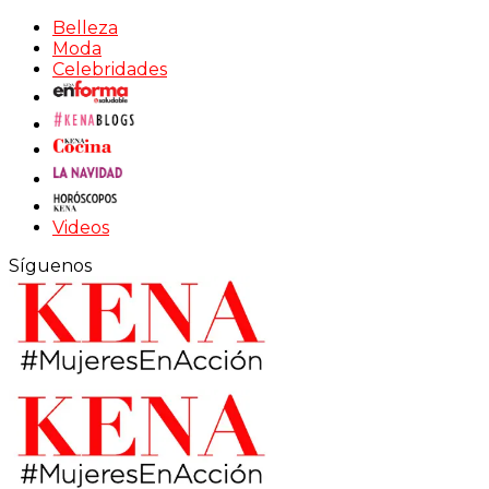
Belleza
Moda
Celebridades
Videos
Síguenos