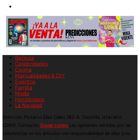
Belleza
Celebridades
Cocina
Manualidades & DIY
Eventos
Familia
Moda
Horóscopos
La Navidad
Dirección: Plutarco Elías Calles 382-A. Tlazintla, Iztacalco.
CDMX. Contacto:
Enviar correo
Las opiniones vertidas por las
columnistas en los artículos son responsabilidad de ellas y no