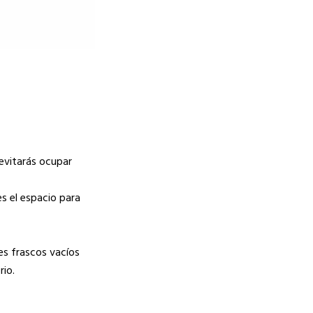
í evitarás ocupar
s el espacio para
es frascos vacíos
rio.