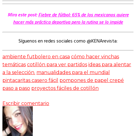
Mira este post:
Fiebre de fútbol: 65% de los mexicanos quiere
hacer más práctica deportiva pero la rutina se lo impide
Síguenos en redes sociales como @KENArevista:
ambiente futbolero en casa
cómo hacer vinchas
temáticas
cotillón para ver partidos
ideas para alentar
a la selección.
manualidades para el mundial
pintacaritas casero fácil
pompones de papel crepé
paso a paso
proyectos fáciles de cotillón
Escribir comentario