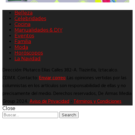
Belleza
Celebridades
Cocina
Manualidades & DIY
Eventos
Familia
Moda
Horóscopos
La Navidad
Dirección: Plutarco Elías Calles 382-A. Tlazintla, Iztacalco.
CDMX. Contacto:
Enviar correo
Las opiniones vertidas por las
columnistas en los artículos son responsabilidad de ellas y no
precisamente del medio. Derechos reservados, De Armas Media
Group 2024.
Aviso de Privacidad
-
Términos y Condiciones
Close