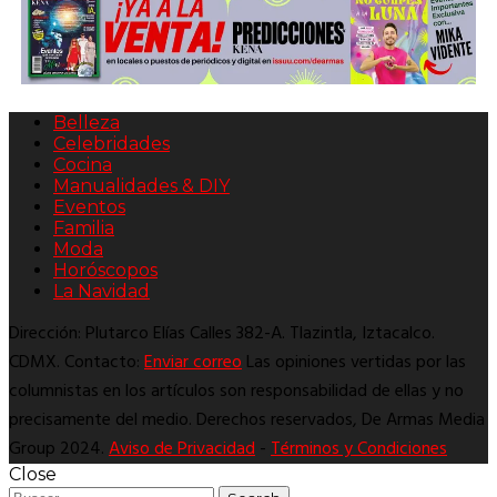
Belleza
Celebridades
Cocina
Manualidades & DIY
Eventos
Familia
Moda
Horóscopos
La Navidad
Dirección: Plutarco Elías Calles 382-A. Tlazintla, Iztacalco.
CDMX. Contacto:
Enviar correo
Las opiniones vertidas por las
columnistas en los artículos son responsabilidad de ellas y no
precisamente del medio. Derechos reservados, De Armas Media
Group 2024.
Aviso de Privacidad
-
Términos y Condiciones
Close