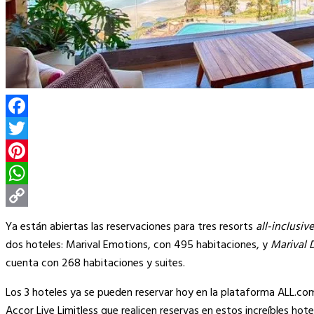
Facebook
Twitter
Pinterest
WhatsApp
Copy
Ya están abiertas las reservaciones para tres resorts
all-inclusive
Link
dos hoteles: Marival Emotions, con 495 habitaciones, y
Marival D
cuenta con 268 habitaciones y suites.
Los 3 hoteles ya se pueden reservar hoy en la plataforma ALL.com. 
Accor Live Limitless que realicen reservas en estos increíbles ho