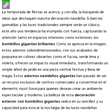
WhatsApp
L
a temporada de fiestas se acerca, y con ella, la búsqueda de
Copy
ideas que destaquen nuestra decoración navideña. Si bien las
Link
guirnaldas y las luces tradicionales siempre serán un clásico,
este año una tendencia ha irrumpido con fuerza, capturando la
atención tanto en espacios interiores como exteriores: los
bombillos gigantes brillantes
. Como se aprecia en la imagen,
estos adornos sobredimensionados, con sus acabados de
purpurina en colores vibrantes como el fucsia, verde lima y
violeta, ofrecen un impacto visual inmediato, transformando un
simple árbol de jardín en una pieza central festiva y llena de
magia. Estos
adornos navideños gigantes
han pasado de ser
un recurso exclusivo de centros comerciales a convertirse en el
elemento
must-have
para quienes desean crear un ambiente
espectacular y moderno. La belleza de esta
decoración
exterior con bombillos gigantes
radica en su sencillez y su
capacidad para evocar la nostalgia de las luces navideñas