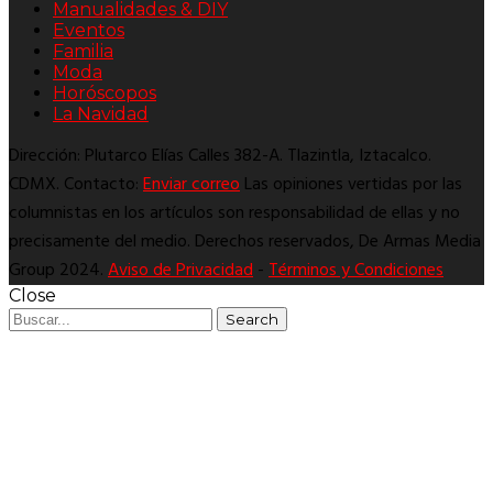
Manualidades & DIY
Eventos
Familia
Moda
Horóscopos
La Navidad
Dirección: Plutarco Elías Calles 382-A. Tlazintla, Iztacalco.
CDMX. Contacto:
Enviar correo
Las opiniones vertidas por las
columnistas en los artículos son responsabilidad de ellas y no
precisamente del medio. Derechos reservados, De Armas Media
Group 2024.
Aviso de Privacidad
-
Términos y Condiciones
Close