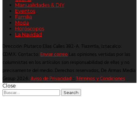
Manualidades & DIY
Eventos
Familia
Moda
Horóscopos
La Navidad
Dirección: Plutarco Elías Calles 382-A. Tlazintla, Iztacalco.
CDMX. Contacto:
Enviar correo
Las opiniones vertidas por las
columnistas en los artículos son responsabilidad de ellas y no
precisamente del medio. Derechos reservados, De Armas Media
Group 2024.
Aviso de Privacidad
-
Términos y Condiciones
Close