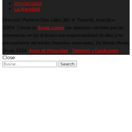
Horóscopos
La Navidad
Dirección: Plutarco Elías Calles 382-A. Tlazintla, Iztacalco.
CDMX. Contacto:
Enviar correo
Las opiniones vertidas por las
columnistas en los artículos son responsabilidad de ellas y no
precisamente del medio. Derechos reservados, De Armas Media
Group 2024.
Aviso de Privacidad
-
Términos y Condiciones
Close