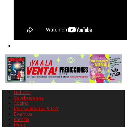
Belleza
Celebridades
Cocina
Manualidades & DIY
Eventos
Familia
Moda