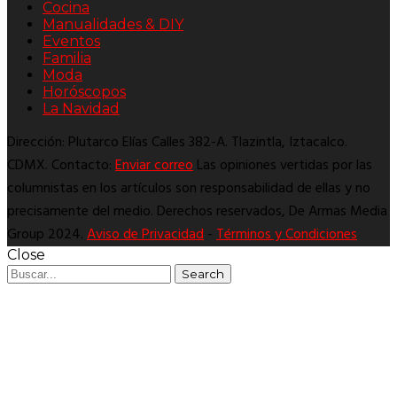
Cocina
Manualidades & DIY
Eventos
Familia
Moda
Horóscopos
La Navidad
Dirección: Plutarco Elías Calles 382-A. Tlazintla, Iztacalco.
CDMX. Contacto:
Enviar correo
Las opiniones vertidas por las
columnistas en los artículos son responsabilidad de ellas y no
precisamente del medio. Derechos reservados, De Armas Media
Group 2024.
Aviso de Privacidad
-
Términos y Condiciones
Close