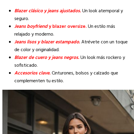
Blazer clásico y jeans ajustados.
Un look atemporal y
seguro.
Jeans boyfriend
y blazer oversize.
Un estilo más
relajado y moderno.
Jeans lisos y blazer estampado.
Atrévete con un toque
de color y originalidad.
Blazer de cuero y jeans negros.
Un look más rockero y
sofisticado.
Accesorios clave.
Cinturones, bolsos y calzado que
complementen tu estilo.