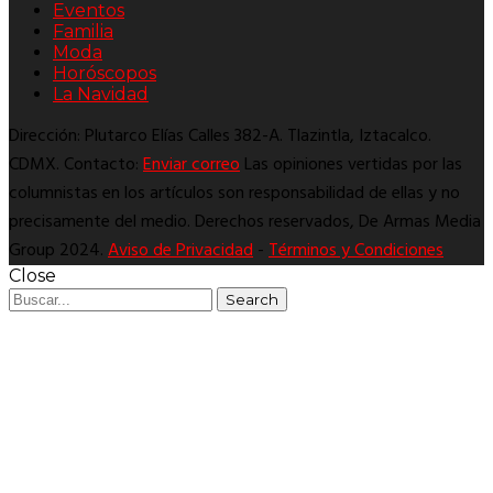
Eventos
Familia
Moda
Horóscopos
La Navidad
Dirección: Plutarco Elías Calles 382-A. Tlazintla, Iztacalco.
CDMX. Contacto:
Enviar correo
Las opiniones vertidas por las
columnistas en los artículos son responsabilidad de ellas y no
precisamente del medio. Derechos reservados, De Armas Media
Group 2024.
Aviso de Privacidad
-
Términos y Condiciones
Close