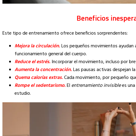
Beneficios inesper
Este tipo de entrenamiento ofrece beneficios sorprendentes:
Mejora la circulación.
Los pequeños movimientos ayudan a 
funcionamiento general del cuerpo.
Reduce el estrés.
Incorporar el movimiento, incluso por bre
Aumenta la concentración.
Las pausas activas despejan la
Quema calorías extras.
Cada movimiento, por pequeño que 
Rompe el sedentarismo.
El
entrenamiento invisible
es una 
estudio.