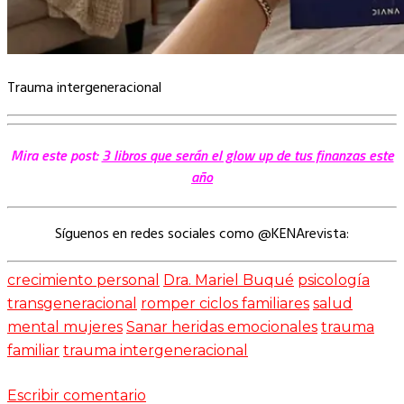
Trauma intergeneracional
Mira este post:
3 libros que serán el glow up de tus finanzas este
año
Síguenos en redes sociales como @KENArevista:
crecimiento personal
Dra. Mariel Buqué
psicología
transgeneracional
romper ciclos familiares
salud
mental mujeres
Sanar heridas emocionales
trauma
familiar
trauma intergeneracional
Escribir comentario