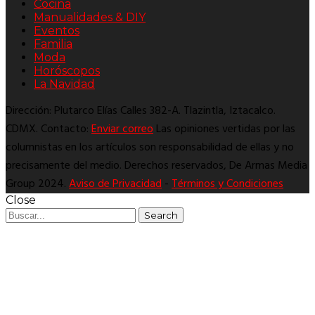
Cocina
Manualidades & DIY
Eventos
Familia
Moda
Horóscopos
La Navidad
Dirección: Plutarco Elías Calles 382-A. Tlazintla, Iztacalco.
CDMX. Contacto:
Enviar correo
Las opiniones vertidas por las
columnistas en los artículos son responsabilidad de ellas y no
precisamente del medio. Derechos reservados, De Armas Media
Group 2024.
Aviso de Privacidad
-
Términos y Condiciones
Close