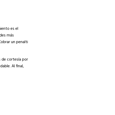
iento es el
dades más
Cobrar un penalti
s de cortesía por
able. Al final,