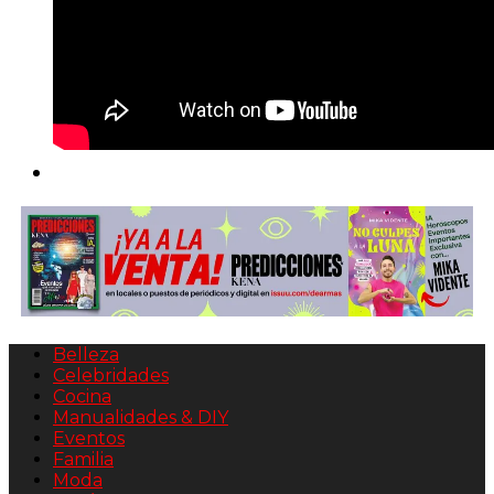
Belleza
Celebridades
Cocina
Manualidades & DIY
Eventos
Familia
Moda