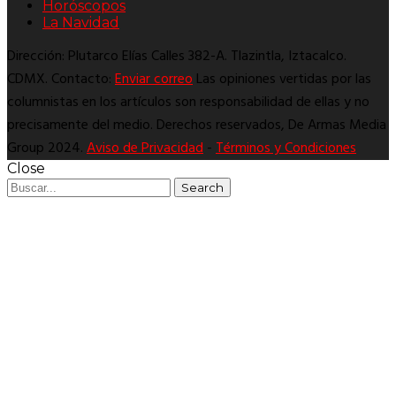
Horóscopos
La Navidad
Dirección: Plutarco Elías Calles 382-A. Tlazintla, Iztacalco.
CDMX. Contacto:
Enviar correo
Las opiniones vertidas por las
columnistas en los artículos son responsabilidad de ellas y no
precisamente del medio. Derechos reservados, De Armas Media
Group 2024.
Aviso de Privacidad
-
Términos y Condiciones
Close