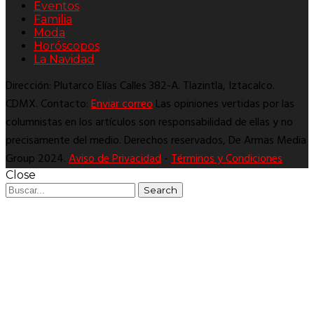
Eventos
Familia
Moda
Horóscopos
La Navidad
Dirección: Plutarco Elías Calles 382-A. Tlazintla, Iztacalco.
CDMX. Contacto:
Enviar correo
Las opiniones vertidas por las
columnistas en los artículos son responsabilidad de ellas y no
precisamente del medio. Derechos reservados, De Armas Media
Group 2024.
Aviso de Privacidad
-
Términos y Condiciones
Close