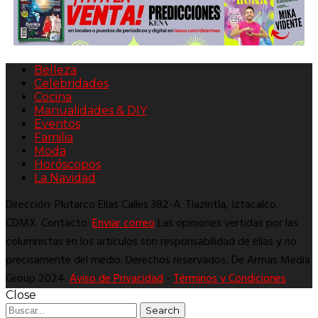
Belleza
Celebridades
Cocina
Manualidades & DIY
Eventos
Familia
Moda
Horóscopos
La Navidad
Dirección: Plutarco Elías Calles 382-A. Tlazintla, Iztacalco.
CDMX. Contacto:
Enviar correo
Las opiniones vertidas por las
columnistas en los artículos son responsabilidad de ellas y no
precisamente del medio. Derechos reservados, De Armas Media
Group 2024.
Aviso de Privacidad
-
Términos y Condiciones
Close