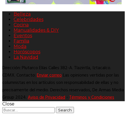
Belleza
Celebridades
Cocina
Manualidades & DIY
Eventos
Familia
Moda
Horóscopos
La Navidad
Dirección: Plutarco Elías Calles 382-A. Tlazintla, Iztacalco.
CDMX. Contacto:
Enviar correo
Las opiniones vertidas por las
columnistas en los artículos son responsabilidad de ellas y no
precisamente del medio. Derechos reservados, De Armas Media
Group 2024.
Aviso de Privacidad
-
Términos y Condiciones
Close