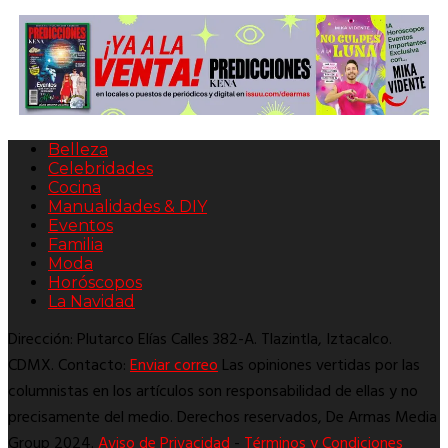
Belleza
Celebridades
Cocina
Manualidades & DIY
Eventos
Familia
Moda
Horóscopos
La Navidad
Dirección: Plutarco Elías Calles 382-A. Tlazintla, Iztacalco.
CDMX. Contacto:
Enviar correo
Las opiniones vertidas por las
columnistas en los artículos son responsabilidad de ellas y no
precisamente del medio. Derechos reservados, De Armas Media
Group 2024.
Aviso de Privacidad
-
Términos y Condiciones