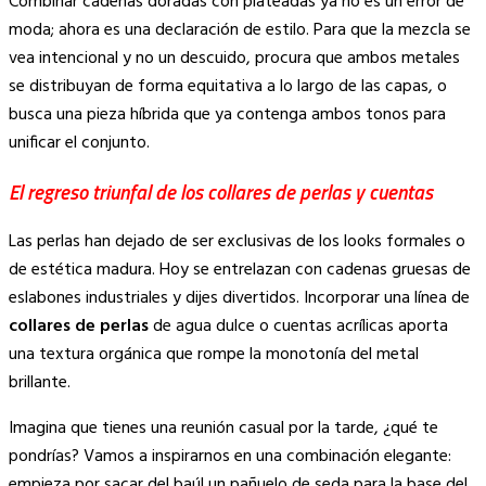
Combinar cadenas doradas con plateadas ya no es un error de
moda; ahora es una declaración de estilo. Para que la mezcla se
vea intencional y no un descuido, procura que ambos metales
se distribuyan de forma equitativa a lo largo de las capas, o
busca una pieza híbrida que ya contenga ambos tonos para
unificar el conjunto.
El regreso triunfal de los collares de perlas y cuentas
Las perlas han dejado de ser exclusivas de los looks formales o
de estética madura. Hoy se entrelazan con cadenas gruesas de
eslabones industriales y dijes divertidos. Incorporar una línea de
collares de perlas
de agua dulce o cuentas acrílicas aporta
una textura orgánica que rompe la monotonía del metal
brillante.
Imagina que tienes una reunión casual por la tarde, ¿qué te
pondrías? Vamos a inspirarnos en una combinación elegante:
empieza por sacar del baúl un pañuelo de seda para la base del