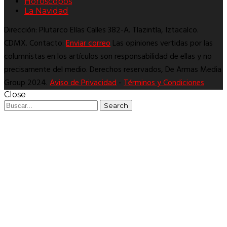
Horóscopos
La Navidad
Dirección: Plutarco Elías Calles 382-A. Tlazintla, Iztacalco.
CDMX. Contacto:
Enviar correo
Las opiniones vertidas por las
columnistas en los artículos son responsabilidad de ellas y no
precisamente del medio. Derechos reservados, De Armas Media
Group 2024.
Aviso de Privacidad
-
Términos y Condiciones
Close