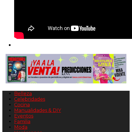
Belleza
Celebridades
Cocina
Manualidades & DIY
Eventos
Familia
Moda