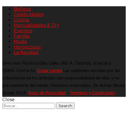
Belleza
Celebridades
Cocina
Manualidades & DIY
Eventos
Familia
Moda
Horóscopos
La Navidad
Dirección: Plutarco Elías Calles 382-A. Tlazintla, Iztacalco.
CDMX. Contacto:
Enviar correo
Las opiniones vertidas por las
columnistas en los artículos son responsabilidad de ellas y no
precisamente del medio. Derechos reservados, De Armas Media
Group 2024.
Aviso de Privacidad
-
Términos y Condiciones
Close