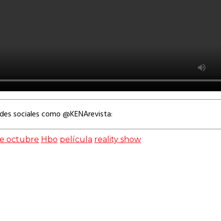
edes sociales como @KENArevista:
de octubre
Hbo
película
reality show