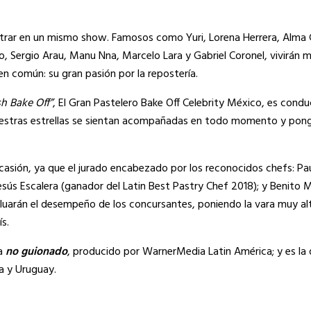
ontrar en un mismo show. Famosos como Yuri, Lorena Herrera, Alma
o, Sergio Arau, Manu Nna, Marcelo Lara y Gabriel Coronel, vivirán
n común: su gran pasión por la repostería.
sh Bake Off”
, El Gran Pastelero Bake Off Celebrity México, es conduc
nuestras estrellas se sientan acompañadas en todo momento y pong
casión, ya que el jurado encabezado por los reconocidos chefs: Pa
ús Escalera (ganador del Latin Best Pastry Chef 2018); y Benito M
luarán el desempeño de los concursantes, poniendo la vara muy alt
s.
a
no guionado
, producido por WarnerMedia Latin América; y es la
na y Uruguay.