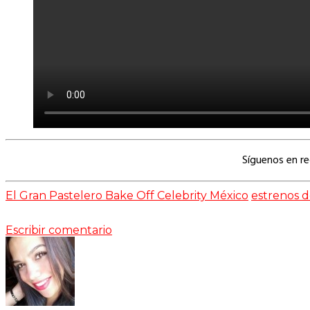
Síguenos en r
El Gran Pastelero Bake Off Celebrity México
estrenos 
Escribir comentario