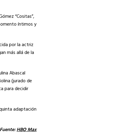
 Gómez “Cositas”,
 momento íntimos y
ida por la actriz
an más allá de la
ulina Abascal
olina (jurado de
a para decidir
 quinta adaptación
Fuente:
HBO Max