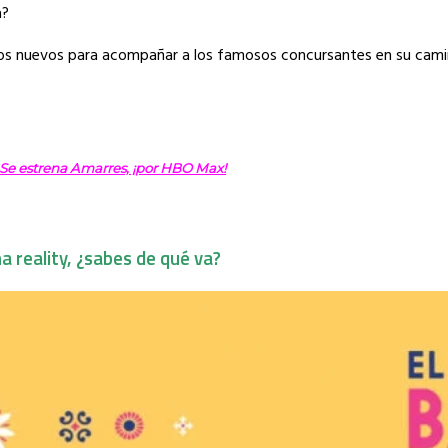
a?
ios nuevos para acompañar a los famosos concursantes en su camin
Se estrena Amarres, ¡por HBO Max!
 reality, ¿sabes de qué va?