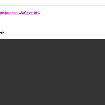
no! Juanpa + Chef por HBO
ow: