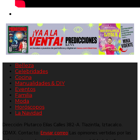
Belleza
Celebridades
Cocina
Manualidades & DIY
Eventos
Familia
Moda
Horóscopos
La Navidad
Dirección: Plutarco Elías Calles 382-A. Tlazintla, Iztacalco.
CDMX. Contacto:
Enviar correo
Las opiniones vertidas por las