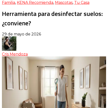
Familia
,
KENA Recomienda
,
Mascotas
,
Tu Casa
Herramienta para desinfectar suelos:
¿conviene?
29 de mayo de 2026
Cris Mendoza