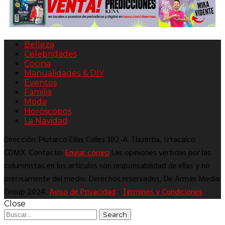
Belleza
Celebridades
Cocina
Manualidades & DIY
Eventos
Familia
Moda
Horóscopos
La Navidad
Dirección: Plutarco Elías Calles 382-A. Tlazintla, Iztacalco.
CDMX. Contacto:
Enviar correo
Las opiniones vertidas por las
columnistas en los artículos son responsabilidad de ellas y no
precisamente del medio. Derechos reservados, De Armas Media
Group 2024.
Aviso de Privacidad
-
Términos y Condiciones
Close