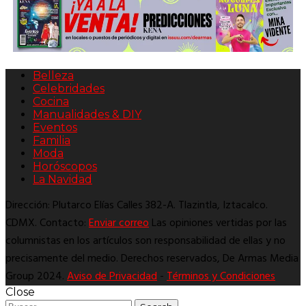
Belleza
Celebridades
Cocina
Manualidades & DIY
Eventos
Familia
Moda
Horóscopos
La Navidad
Dirección: Plutarco Elías Calles 382-A. Tlazintla, Iztacalco.
CDMX. Contacto:
Enviar correo
Las opiniones vertidas por las
columnistas en los artículos son responsabilidad de ellas y no
precisamente del medio. Derechos reservados, De Armas Media
Group 2024.
Aviso de Privacidad
-
Términos y Condiciones
Close