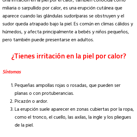
Una irritación en la piel por el calor, también conocida como
Link
miliaria o sarpullido por calor, es una erupción cutánea que
aparece cuando las glándulas sudoríparas se obstruyen y el
sudor queda atrapado bajo la piel. Es común en climas cálidos y
húmedos, y afecta principalmente a bebés y niños pequeños,
pero también puede presentarse en adultos.
¿Tienes irritación en la piel por calor?
Síntomas
Pequeñas ampollas rojas o rosadas, que pueden ser
planas o con protuberancias.
Picazón o ardor.
La erupción suele aparecer en zonas cubiertas por la ropa,
como el tronco, el cuello, las axilas, la ingle y los pliegues
de la piel.