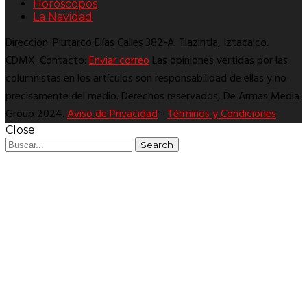
Horóscopos
La Navidad
Dirección: Plutarco Elías Calles 382-A. Tlazintla, Iztacalco.
CDMX. Contacto:
Enviar correo
Las opiniones vertidas por las
columnistas en los artículos son responsabilidad de ellas y no
precisamente del medio. Derechos reservados, De Armas Media
Group 2024.
Aviso de Privacidad
-
Términos y Condiciones
Close