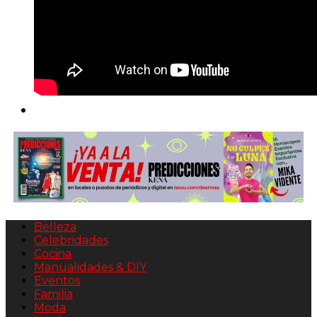
Belleza
Celebridades
Cocina
Manualidades & DIY
Eventos
Familia
Moda