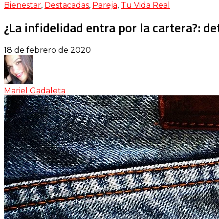
Bienestar
,
Destacadas
,
Pareja
,
Tu Vida Real
¿La infidelidad entra por la cartera?: d
18 de febrero de 2020
Mariel Gadaleta