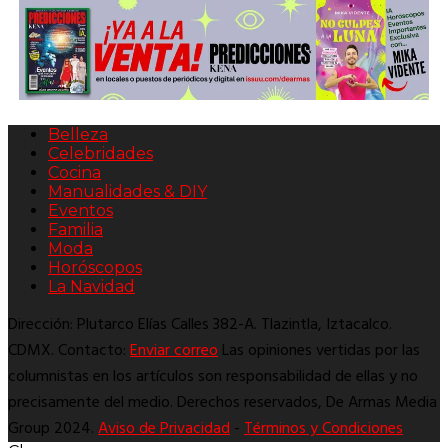
Belleza
Celebridades
Cocina
Manualidades & DIY
Eventos
Familia
Moda
Horóscopos
La Navidad
Dirección: Plutarco Elías Calles 382-A. Tlazintla, Iztacalco.
CDMX. Contacto:
Enviar correo
Las opiniones vertidas por las
columnistas en los artículos son responsabilidad de ellas y no
precisamente del medio. Derechos reservados, De Armas Media
Group 2024.
Aviso de Privacidad
-
Términos y Condiciones