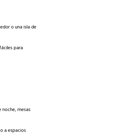
edor o una isla de
áciles para
de noche, mesas
to a espacios