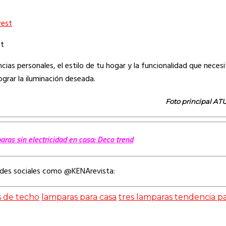
st
ias personales, el estilo de tu hogar y la funcionalidad que neces
grar la iluminación deseada.
Foto principal A
ras sin electricidad en casa: Deco trend
edes sociales como @KENArevista:
s de techo
lamparas para casa
tres lamparas tendencia pa