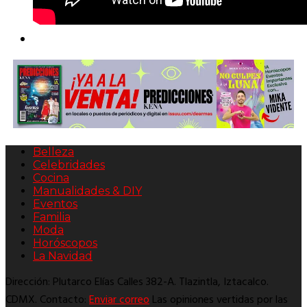
Belleza
Celebridades
Cocina
Manualidades & DIY
Eventos
Familia
Moda
Horóscopos
La Navidad
Dirección: Plutarco Elías Calles 382-A. Tlazintla, Iztacalco.
CDMX. Contacto:
Enviar correo
Las opiniones vertidas por las