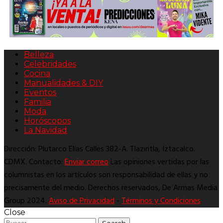
Belleza
Celebridades
Cocina
Manualidades & DIY
Eventos
Familia
Moda
Horóscopos
La Navidad
Dirección: Plutarco Elías Calles 382-A. Tlazintla, Iztacalco.
CDMX. Contacto:
Enviar correo
Las opiniones vertidas por las
columnistas en los artículos son responsabilidad de ellas y no
precisamente del medio. Derechos reservados, De Armas Media
Group 2024.
Aviso de Privacidad
-
Términos y Condiciones
Close