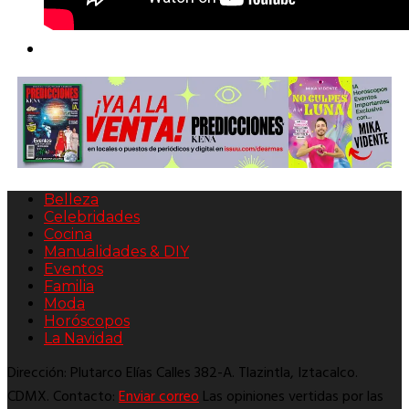
Belleza
Celebridades
Cocina
Manualidades & DIY
Eventos
Familia
Moda
Horóscopos
La Navidad
Dirección: Plutarco Elías Calles 382-A. Tlazintla, Iztacalco.
CDMX. Contacto:
Enviar correo
Las opiniones vertidas por las