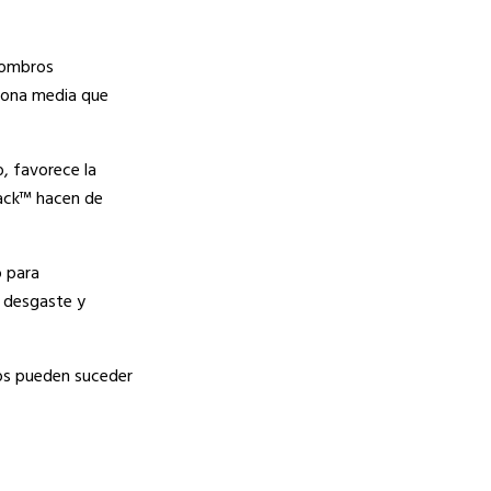
hombros
 zona media que
, favorece la
rack™ hacen de
 para
e desgaste y
os pueden suceder