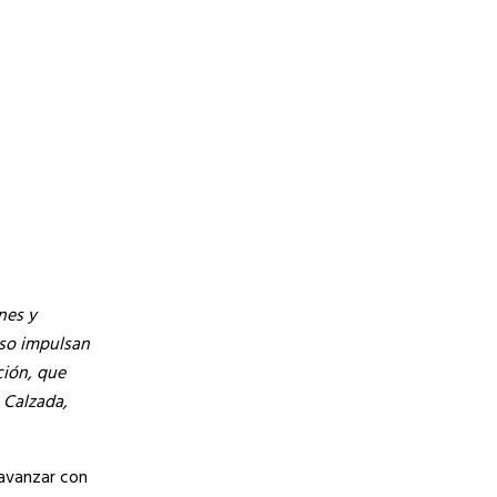
nes y
iso impulsan
ción, que
 Calzada,
 avanzar con