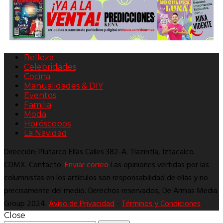
Belleza
Celebridades
Cocina
Manualidades & DIY
Eventos
Familia
Moda
Horóscopos
La Navidad
Dirección: Plutarco Elías Calles 382-A. Tlazintla, Iztacalco.
CDMX. Contacto:
Enviar correo
Las opiniones vertidas por las
columnistas en los artículos son responsabilidad de ellas y no
precisamente del medio. Derechos reservados, De Armas Media
Group 2024.
Aviso de Privacidad
-
Términos y Condiciones
Close