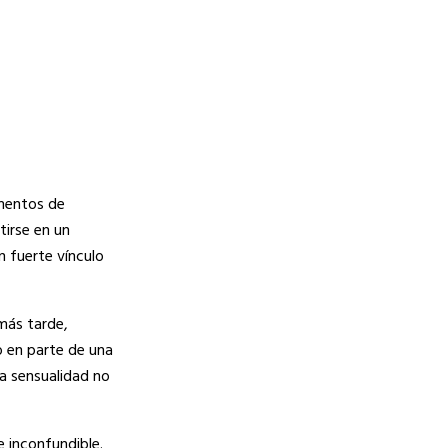
omentos de
tirse en un
n fuerte vínculo
más tarde,
o en parte de una
la sensualidad no
e inconfundible.