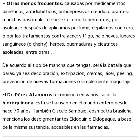
–
Otras menos frecuentes:
causadas por medicamentos
diuréticos, antidiabéticos, antidepresivos o euducolorantes;
manchas posrituales de belleza como la dermatitis, por
asolearse después de aplicarnos perfume, depilarnos con cera,
o por los tratamientos contra acné; vitíligo, halo nevus, lunares
sanguíneos (o cherry), herpes, quemaduras y cicatrices
asoleadas, entre otras…
De acuerdo al tipo de mancha que tengas, será la batalla que
darás: ya sea decoloración, extirpación, cremas, láser, peeling,
prevención de nuevas formaciones o simplemente maquillaje.
El
Dr. Pérez Atamoros
recomienda en varios casos la
hidroquinona
. Esta se ha usado en el mundo entero desde
hace 70 años. También Giscele Sampaio, cosmeatra brasileña,
menciona los despigmentantes Eldoquin o Eldopaque, a base
de la misma sustancia, accesibles en las farmacias.