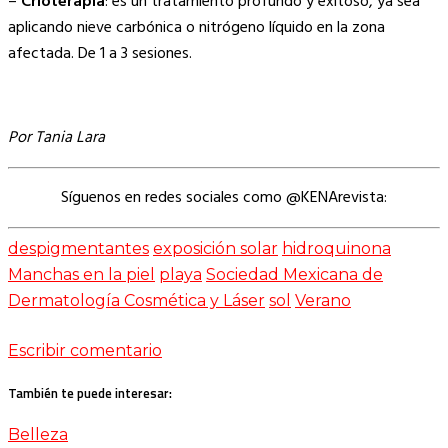
–
Crioterapia
: es un tratamiento profundo y exitoso, ya sea
aplicando nieve carbónica o nitrógeno líquido en la zona
afectada. De 1 a 3 sesiones.
Por Tania Lara
Síguenos en redes sociales como @KENArevista:
despigmentantes
exposición solar
hidroquinona
Manchas en la piel
playa
Sociedad Mexicana de
Dermatología Cosmética y Láser
sol
Verano
Escribir comentario
También te puede interesar:
Belleza