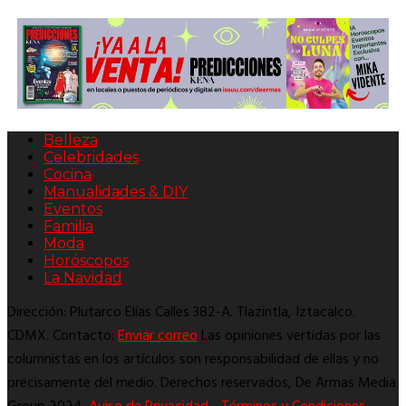
Belleza
Celebridades
Cocina
Manualidades & DIY
Eventos
Familia
Moda
Horóscopos
La Navidad
Dirección: Plutarco Elías Calles 382-A. Tlazintla, Iztacalco.
CDMX. Contacto:
Enviar correo
Las opiniones vertidas por las
columnistas en los artículos son responsabilidad de ellas y no
precisamente del medio. Derechos reservados, De Armas Media