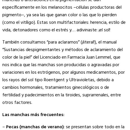
manchas o alteraciones en la pigmentación se dan
específicamente en los melanocitos –células productoras del
pigmento–, ya sea las que ganan color o las que lo pierden
(como el vitíligo). Estas son multifactoriales: herencia, estilo de
vida, detonadores como el estrés y… adivinaste: ¡el sol!
También consultamos “para aclararnos” (¡literal!), el manual
“Sustancias despigmentantes y métodos de aclaramiento del
color de la piel” del Licenciado en Farmacia Juan Lemmel, que
nos indica que las manchas son producidas o agravadas por
variaciones en los estrógenos, por algunos medicamentos, por
los rayos del sol tipo Roentgent y Ultravioletas, debido a
cambios hormonales, tratamientos ginecológicos o de
fertilidad y padecimientos en la tiroides, suprarrenales, entre
otros factores.
Las manchas más frecuentes:
–
Pecas (manchas de verano)
: se presentan sobre todo en la