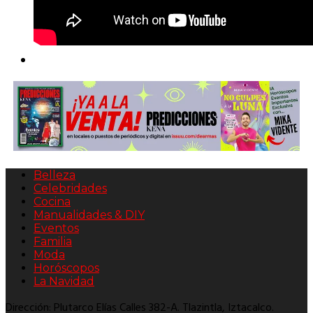
Belleza
Celebridades
Cocina
Manualidades & DIY
Eventos
Familia
Moda
Horóscopos
La Navidad
Dirección: Plutarco Elías Calles 382-A. Tlazintla, Iztacalco.