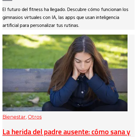
Copy
El futuro del fitness ha llegado. Descubre cómo funcionan los
Link
gimnasios virtuales con IA, las apps que usan inteligencia
artificial para personalizar tus rutinas.
Bienestar
,
Otros
La herida del padre ausente: cómo sana y