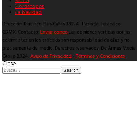
Moda
Horóscopos
La Navidad
Dirección: Plutarco Elías Calles 382-A. Tlazintla, Iztacalco.
CDMX. Contacto:
Enviar correo
Las opiniones vertidas por las
columnistas en los artículos son responsabilidad de ellas y no
precisamente del medio. Derechos reservados, De Armas Media
Group 2024.
Aviso de Privacidad
-
Términos y Condiciones
Close