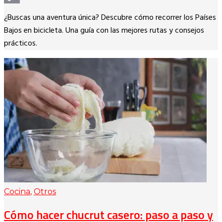
Copy
¿Buscas una aventura única? Descubre cómo recorrer los Países
Link
Bajos en bicicleta. Una guía con las mejores rutas y consejos
prácticos.
Cocina
,
Otros
Cómo hacer chucrut casero: paso a paso y