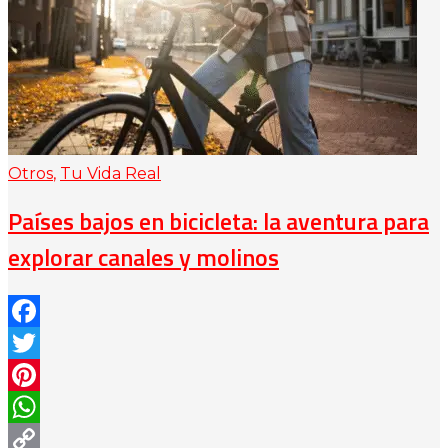
Otros
,
Tu Vida Real
Países bajos en bicicleta: la aventura para
explorar canales y molinos
Facebook
Twitter
Pinterest
WhatsApp