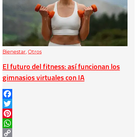
Bienestar
,
Otros
El futuro del fitness: así funcionan los
gimnasios virtuales con IA
Facebook
Twitter
Pinterest
WhatsApp