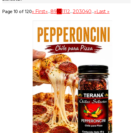
Page 10 of 120
« First
«
...
8
9
10
11
12
...
20
30
40
...
»
Last »